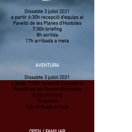
Dissabte 3 juliol 2021
a partir 6:30h recepció d'equips al
Pavelló de les Planes d'Hostoles
7:30h briefing
8h sortida
17h arribada a meta
AVENTURA
Dissabte 3 juliol 2021
a partir 7:30h recepció d'equips al
Pavelló de les Planes d'Hostoles
8:30h briefing
9h sortida
16h arribada a meta
OPEN / FAMILIAR