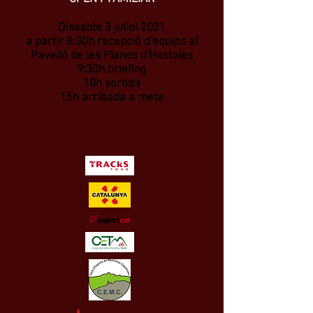
Dissabte 3 juliol 2021
a partir 8:30h recepció d'equips al
Pavelló de les Planes d'Hostoles
9:30h briefing
10h sortida
15h arribada a meta